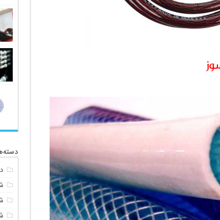
وز
دسته‌ه
د
ش
شی
ش