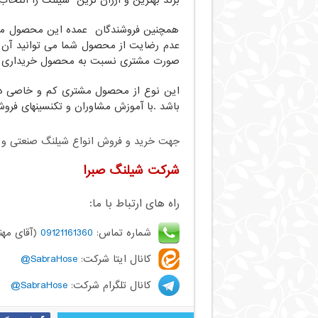
همچنین فروشندگان عمده این محصول می ت
عدم رضایت از محصول شما می توانید آن را
صورت مشتری نسبت به محصول خریداری اط
این نوع از محصول مشتری کم و خاصی دارد 
باشد .با آموزش مشاوران و تکنسینهای فر
جهت خرید و فروش انواع شیلنگ صنعتی و کشا
شرکت شیلنگ صبرا
راه های ارتباط با ما:
شماره تماس:
09121161360
(آقای مهن
کانال ایتا شرکت:
SabraHose@
کانال تلگرام شرکت:
SabraHose@