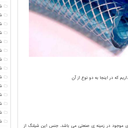
ش
شی
ش
شی
ش
ش
ش
ش
ش
اریم که در اینجا به دو نوع از آن
ش
ش
ش
ش
ش
ی موجود در زمینه ی صنعتی می باشد. جنس این شیلنگ از