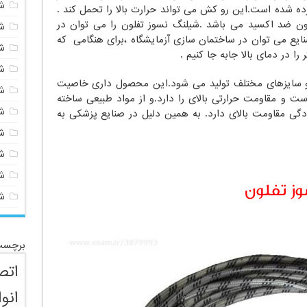
ش
ده شده است.این رو کش می تواند حرارت بالا را تحمل کند .
لون ضد اکسید می باشد .شیلنگ نسوز تفلون را می توان در
ش
صنایع می توان در ساختمان سازی آزمایشگاه ،برای هنگامی که
ش
ا در دمای بالا جابه جا کنیم .
ش
 و سایزهای مختلف تولید می شود.این محصول داری خاصیت
ش
 و مقاومت حرارتی بالای را دارد.و از مواد طبیعی ساخته
ش
دگی مقاومت بالای دارد. به همین دلیل در صنایع پزشکی به
ش
ش
ش
ز تفلون
ش
برچسب
اتص
انو