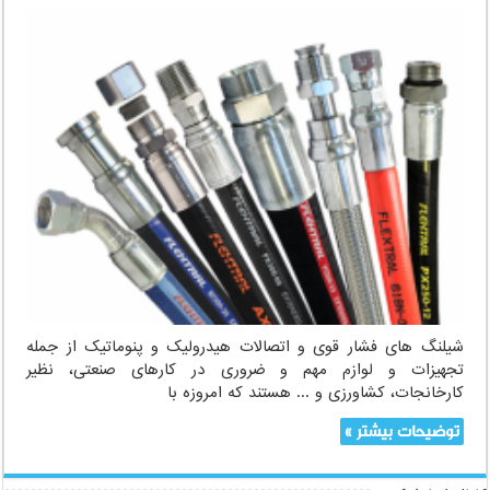
شیلنگ
های
فشار
قوی
و
اتصالات
هیدرولیک
و
پنوماتیک|
تامین
شیلنگ
صنعتی
با
قدرت
بالا
و
کنترل
مناسب
شیلنگ های فشار قوی و اتصالات هیدرولیک و پنوماتیک از جمله
تجهیزات و لوازم مهم و ضروری در کارهای صنعتی، نظیر
کارخانجات، کشاورزی و ... هستند که امروزه با
توضیحات بیشتر »