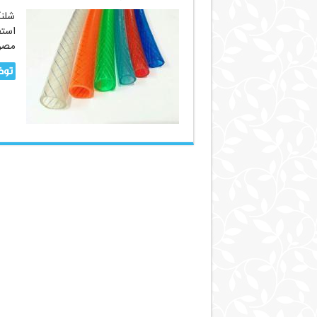
پخش
شلن
عمده
استف
شیلنگ
مصرف
آب
صنعتی
توض
|
تهیه
محصولات
آبیاری
با
بهترین
کیفیت
و
مرغوبیت