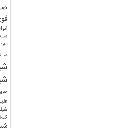
صن
قو
انوا
شیلنگ
تولید
شیلنگ
شی
شی
خری
هید
شیل
کشا
شیل