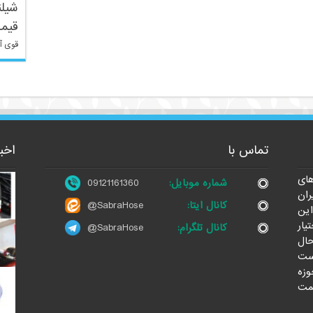
شیلن
قیم
قوی آ
تماس با
اخب
ای
شماره موبایل:
09121161360
ران
کانال ایتا:
@SabraHose
این
یار
کانال تلگرام:
@SabraHose
حال
ست
وزه
مت