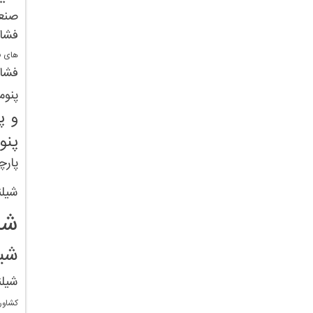
صنع
فشا
های ف
فشار
پنوم
و پ
پنو
پارچ
شیلن
شی
شی
شیل
کشاور