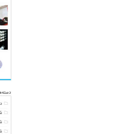
دسته‌ه
د
ش
شی
ش