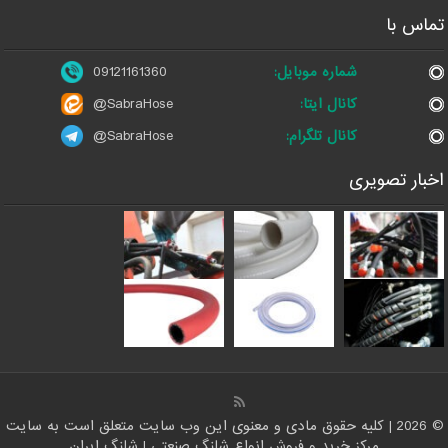
تماس با
شماره موبایل:
09121161360
کانال ایتا:
@SabraHose
کانال تلگرام:
@SabraHose
اخبار تصویری
© 2026 | کلیه حقوق مادی و معنوی این وب سایت متعلق است به سایت
مرکز خرید و فروش انواع شلنگ صنعتی | شلنگ ایران