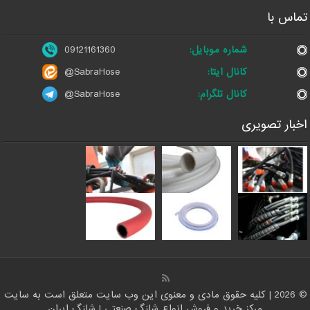
تماس با
شماره موبایل:
09121161360
کانال ایتا:
@SabraHose
کانال تلگرام:
@SabraHose
اخبار تصویری
© 2026 | کلیه حقوق مادی و معنوی این وب سایت متعلق است به سایت
مرکز خرید و فروش انواع شلنگ صنعتی | شلنگ ایران