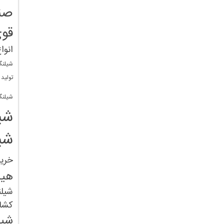
صن
قو
انوا
شیلنگ
تولید
شیلنگ
شی
شی
خری
هید
شیل
کشا
شیل