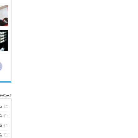
دسته‌ه
د
ش
شی
ش