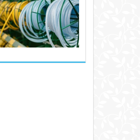
پشت
پلی
اتیلن:
ترکیب
و
خواص
شیلنگ‌ها