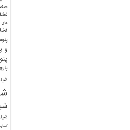
صنع
فشا
های ف
فشار
پنوم
و پ
پنو
پارچ
شیلن
شی
شی
شیل
کشاور