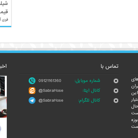
شیلن
قیم
قوی آ
تماس با
اخب
ای
شماره موبایل:
09121161360
ران
کانال ایتا:
@SabraHose
این
یار
کانال تلگرام:
@SabraHose
حال
ست
وزه
مت