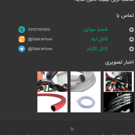
تماس با
شماره موبایل:
09121161360
کانال ایتا:
@SabraHose
کانال تلگرام:
@SabraHose
اخبار تصویری