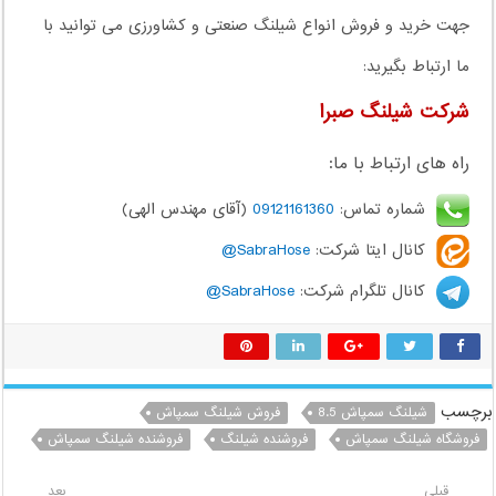
جهت خرید و فروش انواع شیلنگ صنعتی و کشاورزی می توانید با
ما ارتباط بگیرید:
شرکت شیلنگ صبرا
راه های ارتباط با ما:
شماره تماس:
09121161360
(آقای مهندس الهی)
کانال ایتا شرکت:
SabraHose@
کانال تلگرام شرکت:
SabraHose@
برچسب
شیلنگ سمپاش 8.5
فروش شیلنگ سمپاش
فروشگاه شیلنگ سمپاش
فروشنده شیلنگ
فروشنده شیلنگ سمپاش
قبلی
بعد