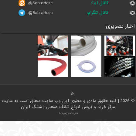
کانال ایتا:
@SabraHose
کانال تلگرام:
@SabraHose
اخبار تصویری
09121161360
© 2026 | کلیه حقوق مادی و معنوی این وب سایت متعلق است به سایت
مرکز خرید و فروش انواع شلنگ صنعتی | شلنگ ایران
صادرات کالا با آرادبرندینگ