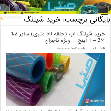
خانه
/
بایگانی برچسب: خرید شیلنگ
بایگانی برچسب:
خرید شیلنگ
خرید شیلنگ اب (حلقه 50 متری) سایز 1/2 –
3/4 – 1 اینچ + ویژه تاجران
برای
شیلنگ آب
دیدگاه‌ها
بسته هستند
خرید
شیلنگ
اب
(حلقه
50
متری)
سایز
1/2
–
3/4
–
1
اینچ
برای خرید شیلنگ اب که در حلقه های 50 متری بسته بندی شده
+