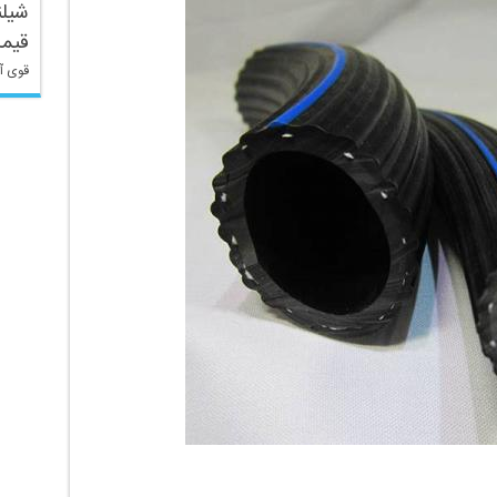
شیلن
قیم
قوی آ