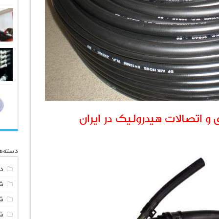
و اتصالات هیدرولیک در ایران
دسته‌ه
د
ش
شی
ش