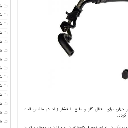
ش
شی
ش
شی
ش
ش
ش
ش
ش
ش
ش
ش
جهان برای انتقال گاز و مایع با فشار زیاد در ماشین آلات
ش
گردد.
ش
رولیک در ایران توسط کارخانه ها و برندهای مختلفی تولید