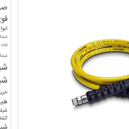
صن
قو
انوا
شیلنگ
تولید
شیلنگ
شی
شی
خری
هید
شیل
کشا
شیل